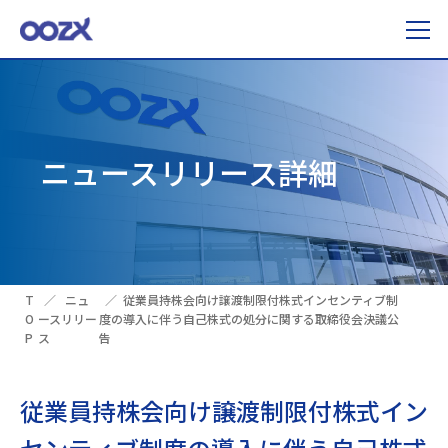
ニュースリリース詳細
T
ニュ
従業員持株会向け譲渡制限付株式インセンティブ制
O
ースリリー
度の導入に伴う自己株式の処分に関する取締役会決議公
P
ス
告
従業員持株会向け譲渡制限付株式イン