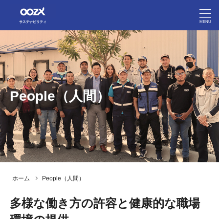
MENU
サステナビリティ
フジオーゼックスのマテリアリティ
フジオーゼックスのマテリアリティ
People（人間）
People（人間）
People（人間）
Prosperity（繁栄）
Prosperity（繁栄）
Planet（地球）
Planet（地球）
活動報告
活動報告
ホーム
People（人間）
企業サイト
多様な働き方の許容と健康的な職場