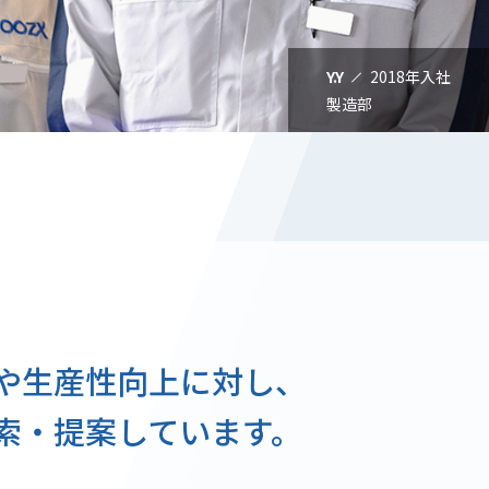
Y.Y
2018年入社
製造部
や生産性向上に対し、
索・提案しています。