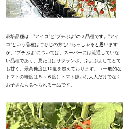
栽培品種は、”アイコ”と”プチぷよ”の２品種です。”アイ
コ”という品種はご存じの方もいらっしゃると思います
が、”プチぷよ”については、スーパーには流通していな
い品種であり、見た目はサクランボ、ぷよぷよしてとて
も甘く、最高糖度は10度を超えております。（一般的な
トマトの糖度は５～６度）トマト嫌いな大人だけでなく
お子さんも食べられる一品です。