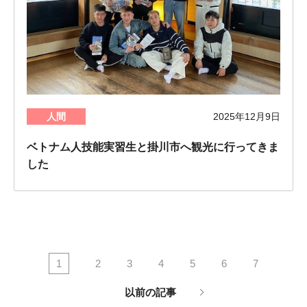
人間
2025年12月9日
ベトナム人技能実習生と掛川市へ観光に行ってきま
した
1
2
3
4
5
6
7
以前の記事