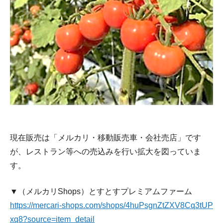
現在販売は「メルカリ・移動販売車・会社売店」です
が、レストラン等への売込みを行い拡大を図っていま
す。
▼（メルカリShops）とすとすプレミアムファーム
https://mercari-shops.com/shops/4huPsgnZtZXV8Cq3tUP
xq8?source=item_detail