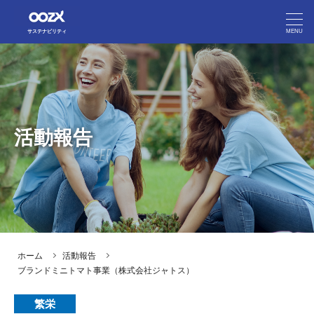
MENU
サステナビリティ
フジオーゼックスのマテリアリティ
フジオーゼックスのマテリアリティ
People（人間）
People（人間）
活動報告
Prosperity（繁栄）
Prosperity（繁栄）
Planet（地球）
Planet（地球）
活動報告
活動報告
ホーム
活動報告
企業サイト
ブランドミニトマト事業（株式会社ジャトス）
繁栄