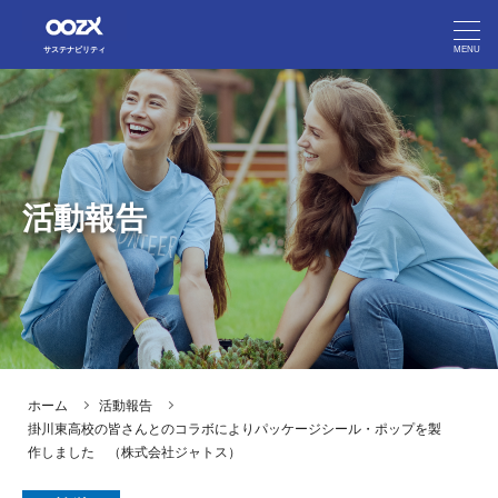
MENU
サステナビリティ
フジオーゼックスのマテリアリティ
フジオーゼックスのマテリアリティ
People（人間）
People（人間）
活動報告
Prosperity（繁栄）
Prosperity（繁栄）
Planet（地球）
Planet（地球）
活動報告
活動報告
ホーム
活動報告
企業サイト
掛川東高校の皆さんとのコラボによりパッケージシール・ポップを製
作しました （株式会社ジャトス）