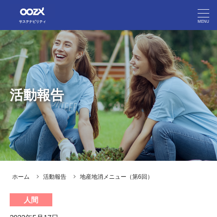
MENU
サステナビリティ
フジオーゼックスのマテリアリティ
フジオーゼックスのマテリアリティ
People（人間）
People（人間）
活動報告
Prosperity（繁栄）
Prosperity（繁栄）
Planet（地球）
Planet（地球）
活動報告
活動報告
ホーム
活動報告
地産地消メニュー（第6回）
企業サイト
人間