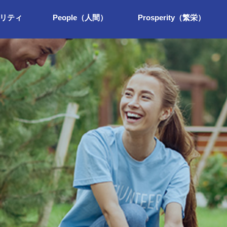
リティ
People（人間）
Prosperity（繁栄）